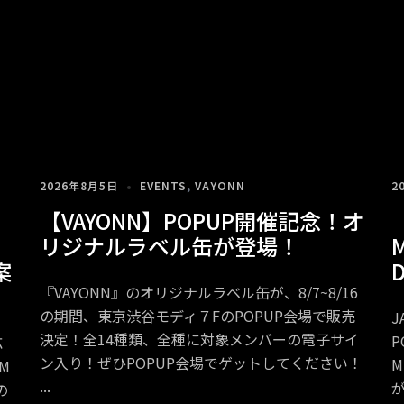
2026年8月5日
EVENTS
,
VAYONN
2
【VAYONN】POPUP開催記念！オ
リジナルラベル缶が登場！
M
案
『VAYONN』のオリジナルラベル缶が、8/7~8/16
の期間、東京渋谷モディ７FのPOPUP会場で販売
J
決定！全14種類、全種に対象メンバーの電子サイ
P
応
ン入り！ぜひPOPUP会場でゲットしてください！
M
M
の