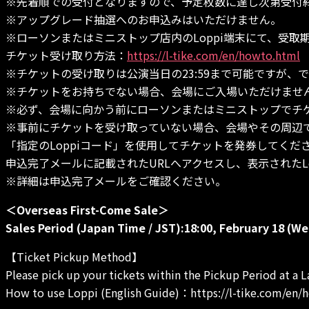
※先着順での受付となりますので、予定枚数に達し次第受付
※アップグレード抽選へのお申込みはいただけません。
※ローソンまたはミニストップ店内のLoppi端末にて、受
チケット受け取り方法：
https://l-tike.com/en/howto.html
※チケットの受け取りは公演当日の23:59まで可能ですが、
※チケットをお持ちでない場合、会場にご入場いただけませ
※必ず、会場に向かう前にローソンまたはミニストップでチ
※事前にチケットを受け取っていない場合、会場やその周辺
「指定のLoppiコード」を使用してチケットを発券してくだ
申込完了メールに記載されたURLへアクセスし、表示されたL
※詳細は申込完了メールをご確認ください。
＜Overseas First-Come Sale＞
Sales Period (Japan Time / JST):18:00, February 18 (We
【Ticket Pickup Method】
Please pick up your tickets within the Pickup Period at a 
How to use Loppi (English Guide)：https://l-tike.com/en/