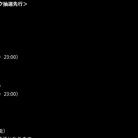
リク抽選先行＞
3:00）
9
3:00）
能）