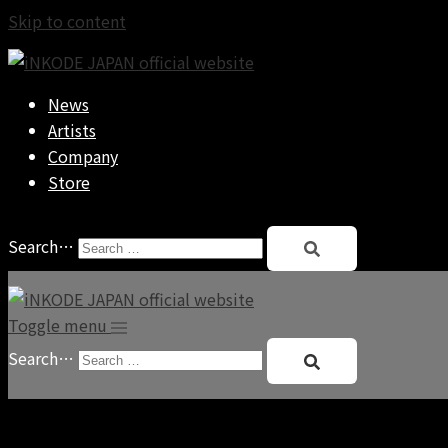
Skip to content
News
Artists
Company
Store
Search…
Toggle menu
Search…